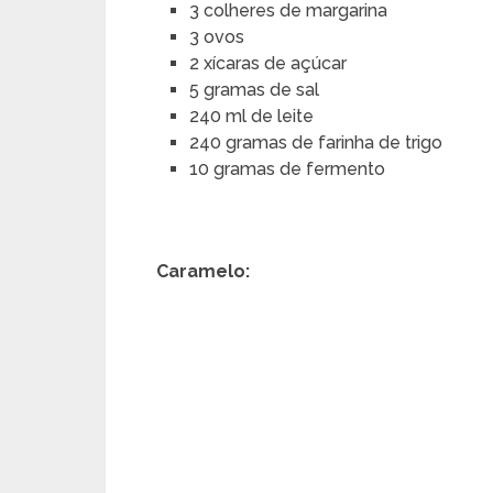
3 colheres de margarina
3 ovos
2 xícaras de açúcar
5 gramas de sal
240 ml de leite
240 gramas de farinha de trigo
10 gramas de fermento
Caramelo: